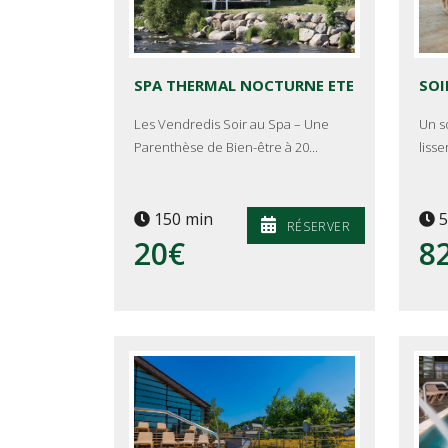
SPA THERMAL NOCTURNE ETE
Les Vendredis Soir au Spa – Une
Un s
Parenthèse de Bien-être à 20...
lisse
150 min
5
RÉSERVER
20€
8