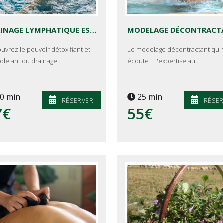
DRAINAGE LYMPHATIQUE ESTHÉTIQUE - PLUME LYMPHATIQUE
uvrez le pouvoir détoxifiant et
Le modelage décontractant qui
delant du drainage...
écoute ! L'expertise au...
0 min
25 min
RÉSERVER
RÉSE
7€
55€