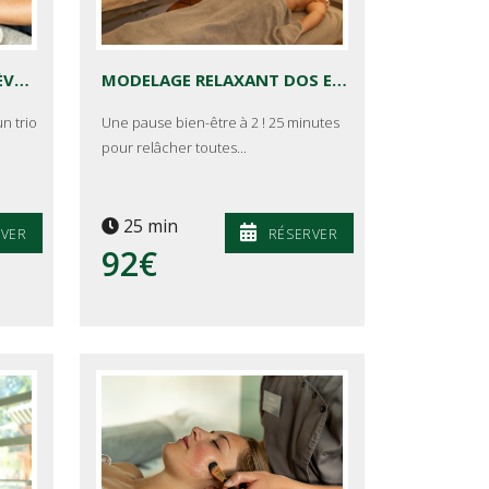
PERFECTION REGARD ET LÈVRES DE YON KA
MODELAGE RELAXANT DOS ET JAMBES EN DUO
n trio
Une pause bien-être à 2 ! 25 minutes
pour relâcher toutes...
25 min
RVER
RÉSERVER
92€