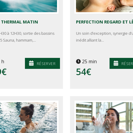
 THERMAL MATIN
H30 à 12H30, sortie des bassins
Un soin d’exception, synergie d’u
5 Sauna, hammam,...
inédit alliant la...
 h
25 min
RÉSERVER
RÉSE
9€
54€