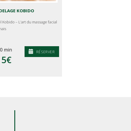
DELAGE KOBIDO
l Kobido – L’art du massage facial
nais
0 min
RÉSERVER
15€