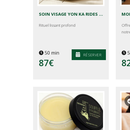
SOIN VISAGE YON KA RIDES PROFONDES
Rituel lissant profond
Offr
notr
50 min
5
RÉSERVER
87€
8