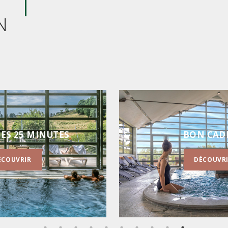
N
 CADEAU
ACCÈS S
ÉCOUVRIR
DÉCOUVR