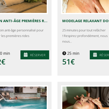
SOIN ANTI-ÂGE PREMIÈRES RIDES DE YON KA
oin anti-âge personnalisé pour
25 minutes pour tout relâcher
r les premières rides
! Respirez profondément, nous
nous...
0 min
25 min
RÉSERVER
RÉSE
2€
51€