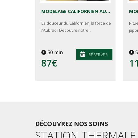
MODELAGE CALIFORNIEN AU THÉ D'AUBRAC - DÉTENTE DU HAUT PLATEAU DE L'AUBRAC
MO
La douceur du Californien, la force de
Ritue
l'Aubrac ! Découvre notre...
japo
50 min
5
RÉSERVER
87€
1
DÉCOUVREZ NOS SOINS
STATION THERMALE