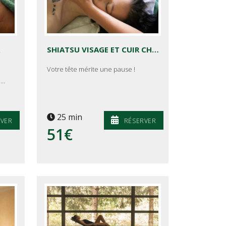
SHIATSU VISAGE ET CUIR CHEVELU
Votre tête mérite une pause !
..
25 min
RVER
RÉSERVER
51€