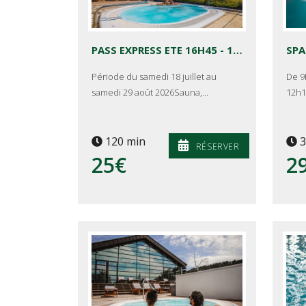
PASS EXPRESS ETE 16H45 - 18H45
SPA
Période du samedi 18 juillet au
De 9
samedi 29 août 2026Sauna,...
12h1
120 min
3
RÉSERVER
25€
2