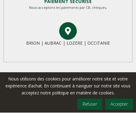
PAIEMENT SÉCURISÉ
Nous acceptons les paiements par CB, chèques,
BRION | AUBRAC | LOZERE | OCCITANIE
Nous utilisons des cookies pour améliorer notre site et votre
expérience d’achat. En continuant à naviguer sur notre site vous
acceptez notre politique en matière de cookies.
A PROPOS
Refuser
Accepter
COPYRIGHT © 2024 - TOUS DROITS RÉSERVÉS
|
Mentions légales
CGV