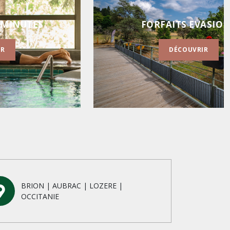
ASIONS
FORFAITS 1/2 JOUR
IR
DÉCOUVRIR
BRION | AUBRAC | LOZERE |
OCCITANIE