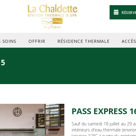
RÉSERV
S SOINS
OFFRIR
RÉSIDENCE THERMALE
ACCÈ
15
PASS EXPRESS 1
Sauf du samedi 18 juillet au 29
intérieurs d'eau thermale (enviro
(environ 32°C,à partir du printe