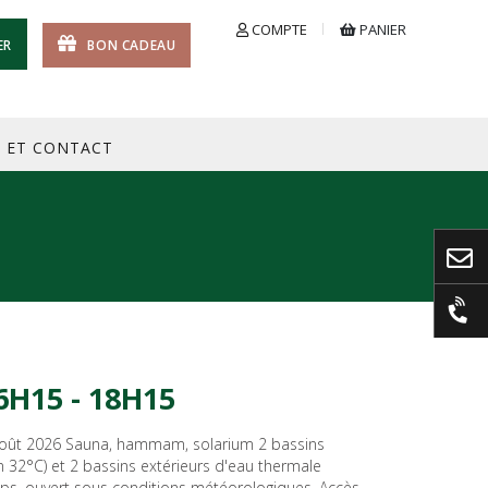
COMPTE
PANIER
ER
BON CADEAU
S ET CONTACT
6H15 - 18H15
 août 2026 Sauna, hammam, solarium 2 bassins
n 32°C) et 2 bassins extérieurs d'eau thermale
mps, ouvert sous conditions météorologiques. Accès