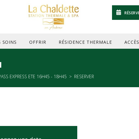
RÉSERV
S SOINS
OFFRIR
RÉSIDENCE THERMALE
ACCÈ
N
PASS EXPRESS ETE 16H45 - 18H45
RESERVER